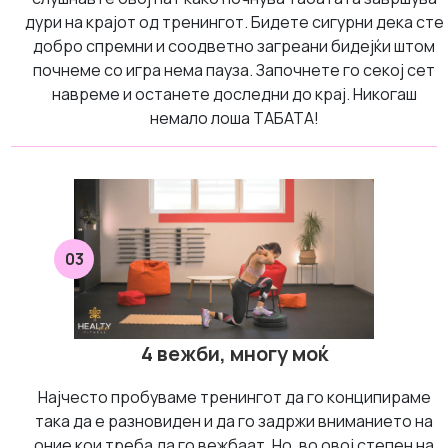
дури на крајот од тренингот. Бидете сигурни дека сте
добро спремни и соодветно загреани бидејќи штом
почнеме со игра нема пауза. Започнете го секој сет
навреме и останете доследни до крај. Никогаш
немало лоша ТАБАТА!
03
4 вежби, многу моќ
Најчесто пробуваме тренингот да го конципираме
така да е разновиден и да го задржи вниманието на
оние кои треба да го вежбаат. Но, во овој степен на