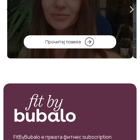
Прочитај повеќе
FitByBubalo e првата фитнес subscription