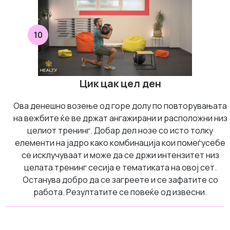
10
Цик цак цел ден
Ова денешно возење од горе долу по повторувањата
на вежбите ќе ве држат ангажирани и расположни низ
целиот тренинг. Добар дел нозе со исто толку
елементи на јадро како комбинација кои помеѓусебе
се исклучуваат и може да се држи интензитет низ
целата тренинг сесија е тематиката на овој сет.
Останува добро да се загреете и се зафатите со
работа. Резултатите се повеќе од извесни.