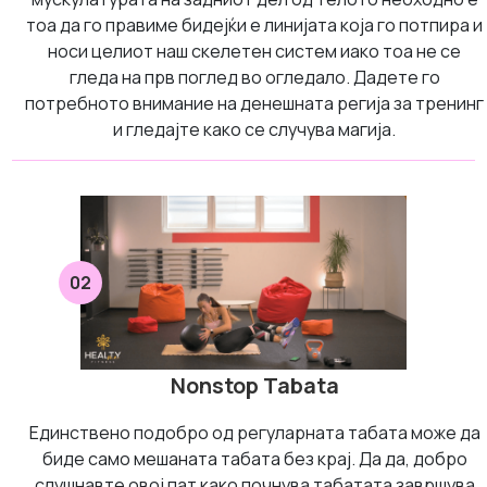
тоа да го правиме бидејќи е линијата која го потпира и
носи целиот наш скелетен систем иако тоа не се
гледа на прв поглед во огледало. Дадете го
потребното внимание на денешната регија за тренинг
и гледајте како се случува магија.
02
Nonstop Tabata
Единствено подобро од регуларната табата може да
биде само мешаната табата без крај. Да да, добро
слушнавте овој пат како почнува табатата завршува