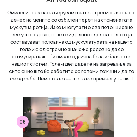
Омилениот за нас а верувам и за вас тренинг за нозе е
денес на менито со озбилен терет на споменатата
мускулна регија. Иако многупати е ова потенцирано
еве уште еднаш, нозете и долниот дел на телото ја
составуваат половина од мускулатурата на нашето
тело и е од огромно значење редовно да се
стимулира како би имале одлична база и баланс на
нашиот систем. Голем дел дадете на загревање за
сите оние што ќе работите со големи тежини и дајте
се од себе. Нема такво нешто како премногу тешко!
08