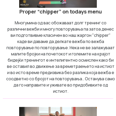
Proper “chipper” on todays menu
Многумина од вас обожаваат долг тренинг со
различни вежби и многу повторувања па затоа денес
ви подготвивме класичен во наш жаргон "chipper"
каде ви даваме да делкате вежба по вежба
повторување по повторување. Нека не ве залажуваат
малите бројки на почетокот и големите на крајот
бидејќи тренингот е интелигентно осмислен како би
ве оставил во движење за времетраењето на истиот
и во исто време предизвика без разлика која вежба е
соодветно со бројот на повторувања.. Останува само
да го направите и уживате во придобивките од
истиот.