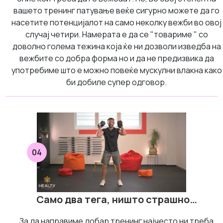
вашето тренинг патување веќе сигурно можете да го
насетите потенцијалот на само неколку вежби во овој
случај четири. Намерата е да се "товариме " со
доволно голема тежина која ќе ни дозволи изведба на
вежбите со добра форма но и да не предизвика да
употребиме што е можно повеќе мускулни влакна како
би добиле супер одговор.
04
Само два тега, ништо страшно…
За да направиме добар тренинг најчесто ни треба