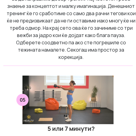
знаење за концептот и малку имагинација. Денешниот
тренинг ќе го сработиме со само два рачни тегови кои
ќе не предизвикаат да не ги оставиме иако многу ќе ни
треба одмор. На крај сето ова ќе го зачиниме со три
вежби за јадро кои ќе дојдат како блага пауза.
Одберете соодветно па ако сте погрешиле со
тежината намалете. Секогаш има простор за
корекција.
05
5 или 7 минути?