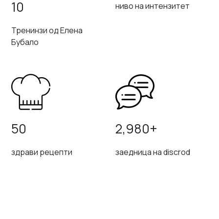
10
ниво на интензитет
Тренинзи од Елена
Бубало
50
2,980+
здрави рецепти
заедница на discrod