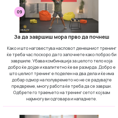
09
За да завршиш мора прво да почнеш
Како и што наговестува насловот денешниот тренинг
ќе треба час поскоро да го започнете како побрзо би
завршиле. Убава комбинација за целото тело која
добро ќе дојде и квалитетно ќе ве размрда. Добро е
што целиот тренинг е поделен на два дела и ќе има
добар одмор на полувремето но не се радувајте
предвреме, многу работа ќе треба да се заврши.
Одбрете го траењето на тренинг сетот кој вам
најмногу ви одговара и нападнете.