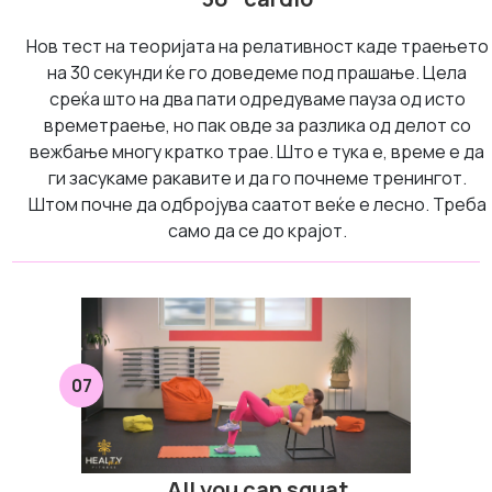
Нов тест на теоријата на релативност каде траењето
на 30 секунди ќе го доведеме под прашање. Цела
среќа што на два пати одредуваме пауза од исто
времетраење, но пак овде за разлика од делот со
вежбање многу кратко трае. Што е тука е, време е да
ги засукаме ракавите и да го почнеме тренингот.
Штом почне да одбројува саатот веќе е лесно. Треба
само да се до крајот.
07
All you can squat