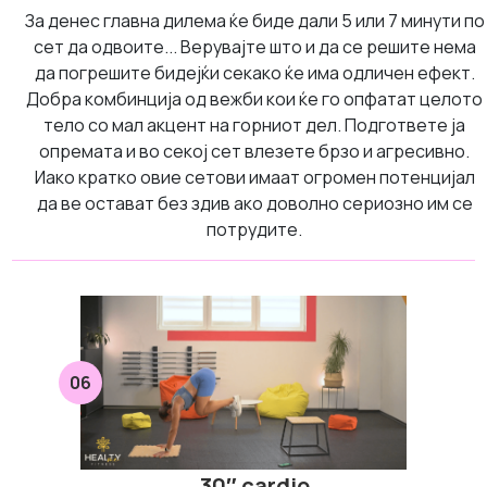
За денес главна дилема ќе биде дали 5 или 7 минути по
сет да одвоите... Верувајте што и да се решите нема
да погрешите бидејќи секако ќе има одличен ефект.
Добра комбинција од вежби кои ќе го опфатат целото
тело со мал акцент на горниот дел. Подгответе ја
опремата и во секој сет влезете брзо и агресивно.
Иако кратко овие сетови имаат огромен потенцијал
да ве остават без здив ако доволно сериозно им се
потрудите.
06
30″ cardio