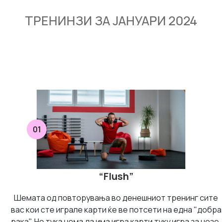
ТРЕНИНЗИ ЗА ЈАНУАРИ 2024
01
“Flush”
Шемата од повторувања во денешниот тренинг сите
вас кои сте играле карти ќе ве потсети на една "добра
рака". Но тука нема да има игра карти туку игра за нозе,