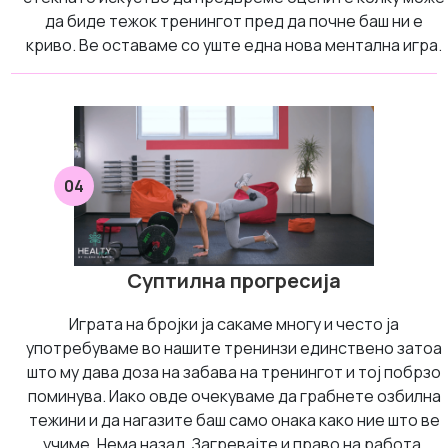
да биде тежок тренингот пред да почне баш ни е
криво. Ве оставаме со уште една нова ментална игра.
04
Суптилна прогресија
Играта на бројки ја сакаме многу и често ја
употребуваме во нашите тренинзи единствено затоа
што му дава доза на забава на тренингот и тој побрзо
поминува. Иако овде очекуваме да грабнете озбилна
тежини и да нагазите баш само онака како ние што ве
учиме. Нема назад. Загревајте и право на работа.