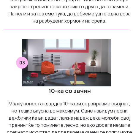
завршен тренинг не може ништо друго да го замени.
Па нели и затоа сме тука, да добиеме уште една доза
на разбудени хормони на среќа.
03
10-ка со зачин
Малку понестандардна 10-ка ви сервиравме овојпат,
но тешко вкусна до максимум. Овие навидум лесни
вежбички ќе ви дадат лажна надеж дека можеби овој
тренинг ќе го поминете лесно, но ако досега немате
стекнато искуство да предвреме оцените колку може