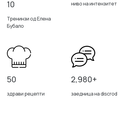
10
ниво на интензитет
Тренинзи од Елена
Бубало
50
2,980+
здрави рецепти
заедница на discrod