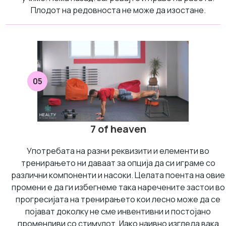
Плодот на редовноста не може да изостане.
05
7 of heaven
Употребата на разни реквизити и елементи во
тренирањето ни даваат за опција да си играме со
различни компоненти и насоки. Целата поента на овие
промени е да ги избегнеме така наречените застои во
прогресијата на тренирањето кои лесно може да се
појават доколку не сме инвентивни и постојано
променливи со стимулот. Иако наивно изгледа вака