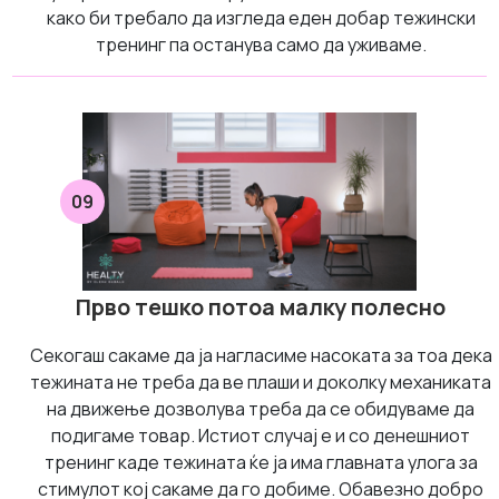
како би требало да изгледа еден добар тежински
тренинг па останува само да уживаме.
09
Прво тешко потоа малку полесно
Секогаш сакаме да ја нагласиме насоката за тоа дека
тежината не треба да ве плаши и доколку механиката
на движење дозволува треба да се обидуваме да
подигаме товар. Истиот случај е и со денешниот
тренинг каде тежината ќе ја има главната улога за
стимулот кој сакаме да го добиме. Обавезно добро