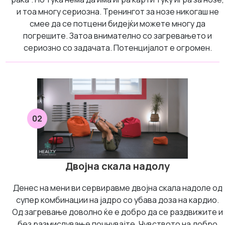
и тоа многу сериозна. Тренингот за нозе никогаш не
смее да се потцени бидејќи можете многу да
погрешите. Затоа внимателно со загревањето и
сериозно со задачата. Потенцијалот е огромен.
02
Двојна скала надолу
Денес на мени ви сервиравме двојна скала надоле од
супер комбинации на јадро со убава доза на кардио.
Од загревање доволно ќе е добро да се раздвижите и
без размислување почнувајте. Чувството на добро