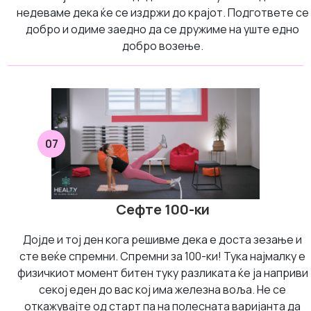
недеваме дека ќе се издржи до крајот. Подгответе се
добро и одиме заедно да се дружиме на уште едно
добро возење.
07
Сефте 100-ки
Дојде и тој ден кога решивме дека е доста зезање и
сте веќе спремни. Спремни за 100-ки! Тука најмалку е
физичкиот момент битен туку разликата ќе ја наприви
секој еден до вас кој има железна воља. Не се
откажувајте од старт па на полесната варијанта да