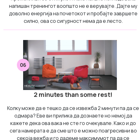
напишан тренингот воопшто не е верувајте. Дајте му
доволно енергија на почетокот и пробајте завршете
силно, ова со сигурност нема да е лесто.
06
2 minutes than some rest!
Колку може да е тешко да се извежба 2 минути па да се
одмара? Еве ви прилика да дознаете но немој да
кажете дека ова вака не сте го очекувале. Како и до
сега намерата е да сме што е можно поагресивни во
секоја вежба и го дадеме максимумот па да се