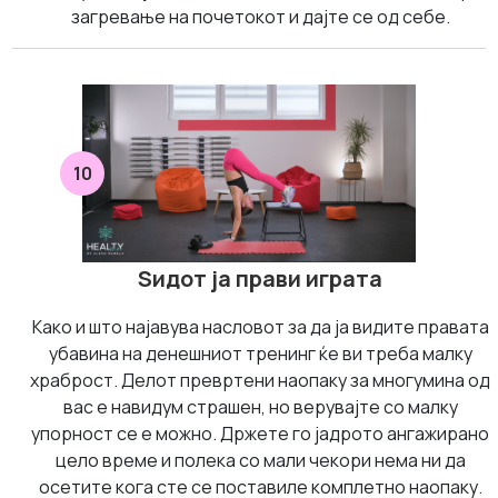
загревање на почетокот и дајте се од себе.
10
Ѕидот ја прави играта
Како и што најавува насловот за да ја видите правата
убавина на денешниот тренинг ќе ви треба малку
храброст. Делот превртени наопаку за многумина од
вас е навидум страшен, но верувајте со малку
упорност се е можно. Држете го јадрото ангажирано
цело време и полека со мали чекори нема ни да
осетите кога сте се поставиле комплетно наопаку.