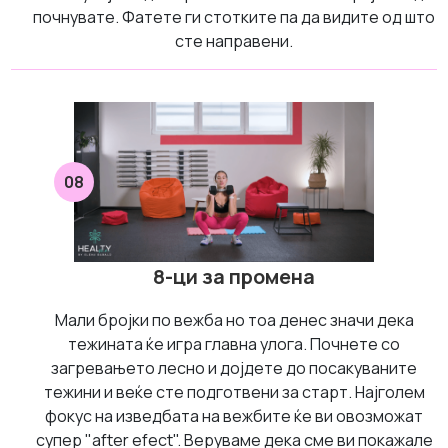
почнувате. Фатете ги стотките па да видите од што
сте направени.
08
8-ци за промена
Мали бројки по вежба но тоа денес значи дека
тежината ќе игра главна улога. Почнете со
загревањето лесно и дојдете до посакуваните
тежини и веќе сте подготвени за старт. Најголем
фокус на изведбата на вежбите ќе ви овозможат
супер "aftеr efect". Веруваме дека сме ви покажале