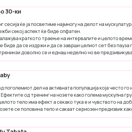
о 30-ки
г сесија ќе ја посветиме најмногу на делот на мускулатур
ежби секој аспект ќе биде опфатен.
залажува краткото траење на интервалите и целото врем
е биде да се издржи и да се заврши целиот сет без пауза 
 тренинзи доволно се и еднаш неделно но ве предзивикув
Baby
од поголемиот дел на активната популација која често го 
Ефектите од тренинг на нозете како голема мускулна гр
целото тело има ефект а секако тука е и чувството на до
озете се половина тело и сакаат сериозен предизвик како
dy Tabata