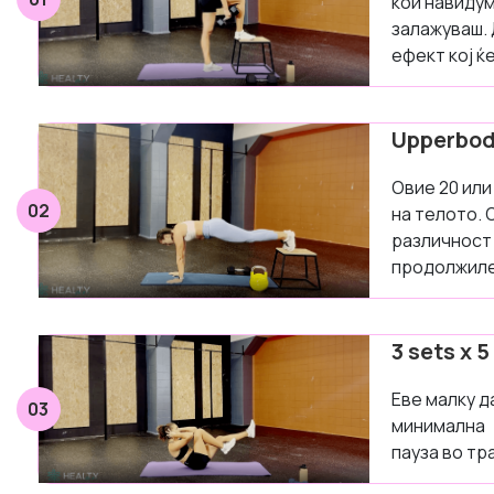
кои навидум
залажуваш. 
ефект кој ќ
Upperbod
Овие 20 или
02
на телото. 
различност 
продолжиле 
3 sets x 
Еве малку д
03
минимална
пауза во тр