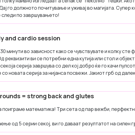
 толку наивно изгледаат а сепак се "пеколно" тешки. Ако 
Дај го должното почитување и уживај во магијата. Супер к
е следи по завршувањето!
y and cardio session
 30 минути во зависност како се чувствувaте и колку сте 
Од реквизити ви се потребни една кутија или стол и објект
секоја серија завршува со дел кој добро ќе го качи пулсот
со новата серија за нијанса посвежи. Јакиот грб од далек
5 rounds = strong back and glutes
а поиграме математика! Три сета од пар вежби, перфектн
аење од 5 серии секој, ви го даваат резултатот на силен г