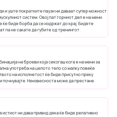
ди и уште пократките паузи ни даваат супер можност
ускулниот систем. Овој пат горниот дел е на мени.
 ќе биде борба да се издржат до крај. Бидете
ат па не сакате да губите од тренингот.
инација на броеви која секогаш кога е на мени за
ерална употреба на целото тело со малку повеќе
вството на исполнетост ќе биде присутно преку
 и почнувајте. Неизвесноста може да престане.
а истиот ни дава привид дека ќе биде релативно