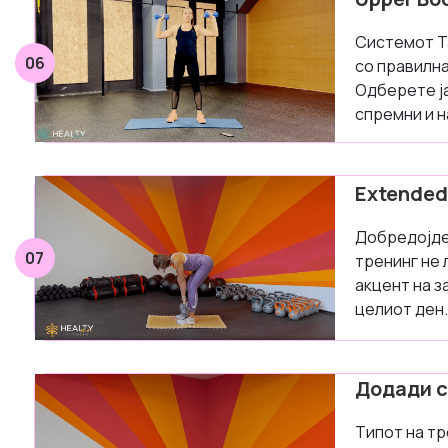
Системот Та
06
со правилна
Одберете ја
спремни и н
Extended
Добредојде 
07
тренинг не 
акцент на з
целиот ден.
Додади с
Типот на тр