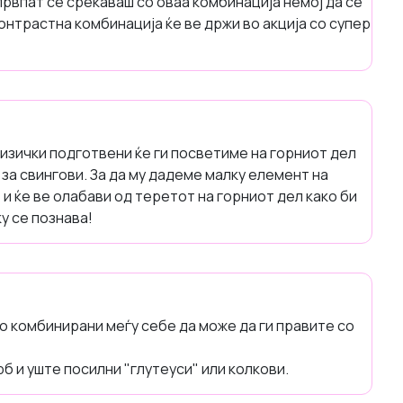
првпат се среќаваш со оваа комбинација немој да се
онтрастна комбинација ќе ве држи во акција со супер
физички подготвени ќе ги посветиме на горниот дел
 за свингови. За да му дадеме малку елемент на
 и ќе ве олабави од теретот на горниот дел како би
у се познава!
о комбинирани меѓу себе да може да ги правите со
рб и уште посилни "глутеуси" или колкови.