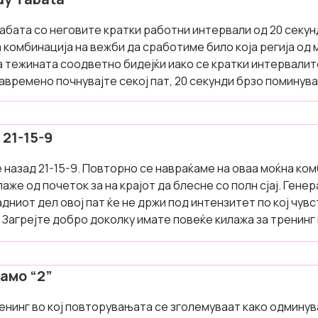
бата со неговите кратки работни интервали од 20 секун
 комбинација на вежби да сработиме било која регија од м
 тежината соодветно бидејќи иако се кратки интервалите
авремено почнувајте секој пат, 20 секунди брзо поминува
 21-15-9
назад 21-15-9. Повторно се навраќаме на оваа моќна комб
лаже од почеток за на крајот да блесне со полн сјај. Ген
адниот дел овој пат ќе не држи под интензитет по кој чу
 Загрејте добро доколку имате повеќе килажа за тренинг
амо “2”
енинг во кој повторувањата се зголемуваат како одминув