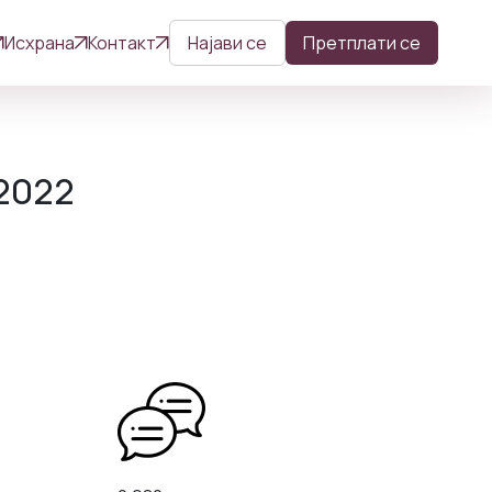
Исхрана
Контакт
Најави се
Претплати се
2022