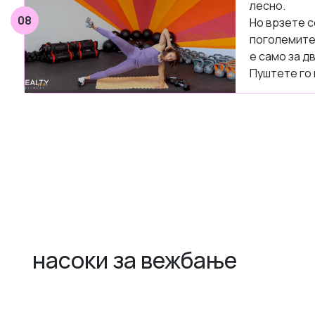
лесно.
08
Но врзете с
поголемите 
е само за д
Пуштете го 
насоки за вежбање