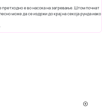
се претходно е во насока на загревање. Штом почнат
есно може да се издржи до крај на секоја рунда иако
.