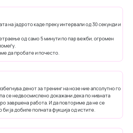
ата на јадрото каде преку интервали од 30 секунди и
етраење од само 5 минути по пар вежби, огромен
помеѓу.
аме да пробате и почесто.
избегнува денот за тренинг на нозе ние апсолутно го
упа се недвосмислено докажани дека по нивната
бро завршена работа. И да повториме да не се
 би ја добиле полната фукција од истите.