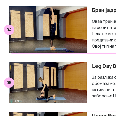
Брзи јадр
Оваа тренин
парови на в
04
Нека не ве 
предизвик ќ
Овој тип на
Leg Day 
За разлика 
05
обожаваме. 
активација 
заборави: Н
Upper Bo