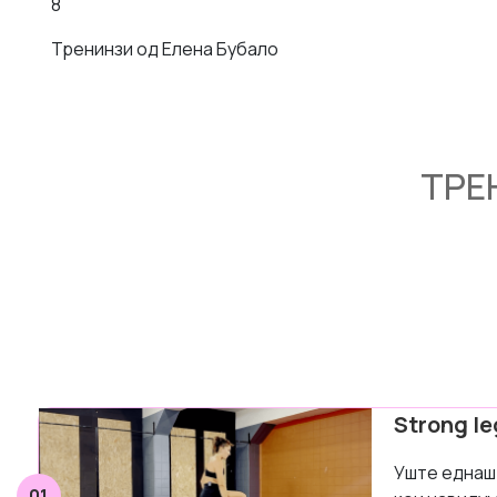
8
Тренинзи од Елена Бубало
ТРЕ
Strong le
Уште еднаш 
01