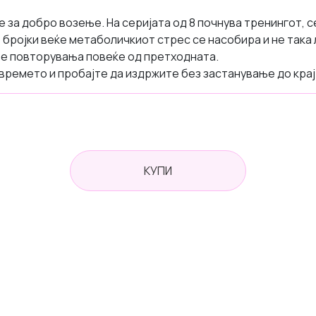
е за добро возење. На серијата од 8 почнува тренингот, 
бројки веќе метаболичкиот стрес се насобира и не така л
ве повторувања повеќе од претходната.
времето и пробајте да издржите без застанување до крај
КУПИ