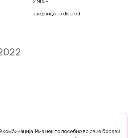
2,980+
заедница на discrod
2022
9 комбинација. Има нешто посебно во овие броеви